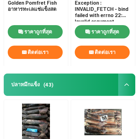
Golden Pomfret Fish
Exception :
อาหารทะเลแช่แข็งสด
INVALID_FETCH - bind
Mahi Mahi แช่แข็ง
failed with errno 22:
Invalid argument
ip=150.238.30.49
ราคาถูกที่สุด
ราคาถูกที่สุด
ปลาทูน่าครีบเหลืองแช่แข็ง
ติดต่อเรา
ติดต่อเรา
เหยื่อตกปลาแช่แข็ง
Marlin แช่แข็ง
ปลาหมึกแข็ง
(43)
ปลากระบอกสีเทาแช่แข็ง