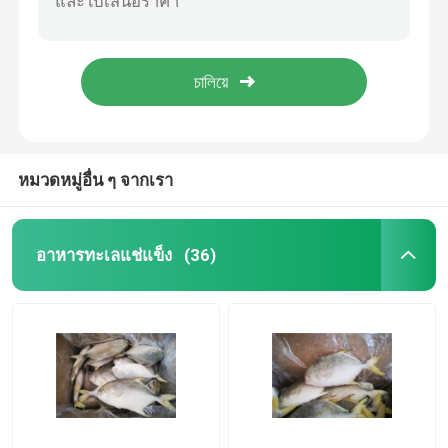
Decapterus Muroaji 76g 77g Round Scad เหยื่อตกปลาแช่แข็ง
75g 80g Gutted Shape ปลาแมคเคอเรลแช่แข็งสำหรับเหยื่อ
อาหารทะเลแช่แข็ง
Exception : INVALID_FETCH - bind failed with errno 22: Invalid argument ip=150.238.62.203
75g Round Scad Mackerel Fish เหยื่อตกปลาแช่แข็งทั้งตัว
ปลาหมึกแข็ง
ปลาแมคเคอเรลแช่แข็ง
หมวดหมู่อื่น ๆ จากเรา
ซาร์ดินัสแข็ง
อาหารทะเลแช่แข็ง
(36)
Saury แปซิฟิกแช่แข็ง
ปลาทูน่า Skipjack แช่แข็ง
ปลาโบนิโต้แช่แข็ง