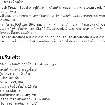
สะอาด: เครื่องล้าง
resh Frozen Squid เราภูมิใจในการให้บริการของคุณภาพสูง อร่อย squid fill
ักอาหารทะเล.
มึกของเรามาจากน้ําบริสุทธิ์ของจีน ทําให้มันสดชื่นและรสชาติดีเยี่ยม จา
ภาพของมัน
ยการรับรอง IOS และ BRC ของเรา คุณสามารถไว้วางใจว่าฟิลเล่ปลาหมึกขอ
วนการสั่งซื้อขั้นต่ําของเราคือ 20 ตัน แต่เรายังนําเสนอราคาต่อรองสําหรับ
ห้การสั่งซื้อของคุณถึงเวลา.
ปลาปลาปลาปลาปลาปลาปลาปลาปลาปลาปลาปลาปลาปลาปลาปลาปลา
ัสความสดชื่นและรสชาติของหมึกแช่แข็งสดวันนี้ ติดต่อเราเพื่อสั่งซื้อและล
รปรับแต่ง:
ภัณฑ์: ฟิลเล่ต์ปลาหมึก (Dosidicus Gigas)
แบรนด์: ปลาหมึกแช่แข็งสด
ุ่น: 250-350 กรัม/ชิ้น
ที่กําเนิด: จีน
ับรอง: IOS, BRC
วนการสั่งซื้อขั้นต่ํา: 20 ตัน
า: ราคาต่อรอง
ะเอียดการบรรจุ: 4kg/ctn
จัดส่ง: 20 วันหลังจากยืนยันเงินฝาก
อนไขการชําระเงิน: T/T, L/C