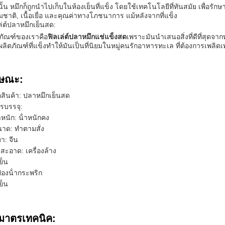
ั้น หมึกก็ถูกนําไปเก็บในห้องเย็นที่แข็ง โดยใช้เทคโนโลยีที่ทันสมัย เพื่
ชาติ, เนื้อเยื่อ และคุณค่าทางโภชนาการ แม้หลังจากที่แข็ง
ล่ต์ปลาหมึกเย็นสด:
ภัณฑ์ของเราคือ
ฟิลเล่ต์ปลาหมึกแช่แข็งสด
เพราะมันนําเสนอสิ่งที่ดีที่สุดจ
ลิตภัณฑ์ที่แข็งทําให้มันเป็นที่นิยมในหมู่คนรักอาหารทะเล ที่ต้องการเพลิด
กษณะ:
่อสินค้า: ปลาหมึกเย็นสด
รบรรจุ:
ําหนัก: น้ําหนักคง
าด: ทําตามสั่ง
มา: จีน
ธีสะอาด: เครื่องล้าง
เย็น
องน้ํากระพริก
เย็น
ิมาตรเทคนิค: