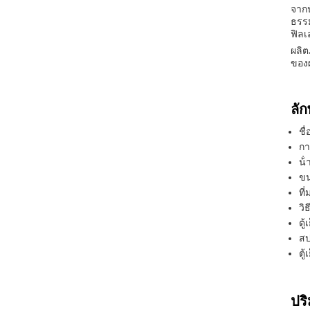
จากน
ธรรม
ฟิลเ
ผลิต
ของผ
ลั
ชื
กา
น้
ขน
ที่
วิ
ตู้
สป
ตู้
ปร