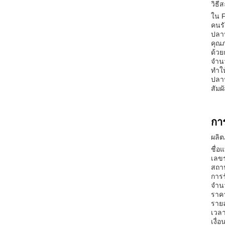
วิธี
ใน F
คนร
ปลาห
คุณ
ด้ว
จําน
ทําใ
ปลา
สัมผ
กา
ผลิต
ชื่อ
เลขร
สถาน
การร
จําน
ราค
รายล
เวลา
เงื่