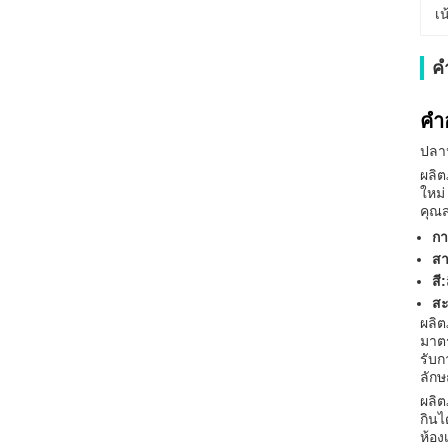
เน
ค
คํา
ปลา
ผลิต
ใหม่
คุณส
กา
สา
สี:
ส
ผลิต
มาต
รับก
ลักษ
ผลิต
กินไ
ห้อง