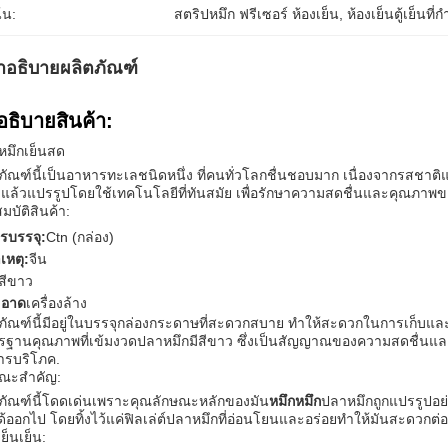
้น:
สตริปหมึก ฟรีเซอร์ ห้องเย็น
, 
ห้องเย็นตู้เย็นที
ำอธิบายผลิตภัณฑ์
อธิบายสินค้า:
หมึกเย็นสด
ภัณฑ์นี้เป็นอาหารทะเลชนิดหนึ่ง ที่คนทั่วโลกชื่นชอบมาก เนื่องจากรสชาต
 แล้วแปรรูปโดยใช้เทคโนโลยีที่ทันสมัย เพื่อรักษาความสดชื่นและคุณภาพข
มบัติสินค้า:
รบรรจุ:
Ctn (กล่อง)
เหตุ:
จีน
สีขาว
ะอาด
เครื่องล้าง
ภัณฑ์นี้มีอยู่ในบรรจุกล่องกระดาษที่สะดวกสบาย ทําให้สะดวกในการเก็บและขน
รฐานคุณภาพที่เข้มงวดปลาหมึกมีสีขาว ซึ่งเป็นสัญญาณของความสดชื่นแล
ารบริโภค.
ณะสําคัญ:
ภัณฑ์นี้โดดเด่นเพราะคุณลักษณะหลักของมัน
หมึกหมึก
ปลาหมึกถูกแปรรูปอย่
ด้ออกไป โดยทิ้งไว้แค่ฟิลเล่ต์ปลาหมึกที่อ่อนโยนและอร่อยทําให้มันสะดวก
เย็นเย็น: