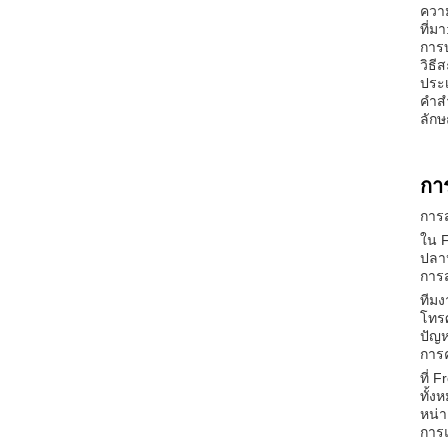
ความ
ที่มา
การบ
วิธี
ประ
คําส
ลักษณ
กา
การ
ใน F
ปลา
การ
ทีมง
โทรศ
ปัญห
การ
ที่
ทั้ง
หน่า
การ