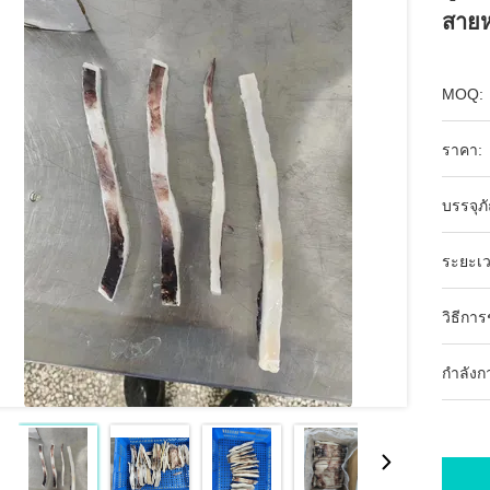
สายห
MOQ:
ราคา:
บรรจุภ
ระยะเว
วิธีกา
กำลังก