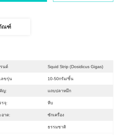
ภัณฑ์
บรนด์
Squid Strip (Dosidicus Gigas)
ลขรุ่น
10-50กรัม/ชิ้น
คัญ:
แถบปลาหมึก
รจุ:
หีบ
ะอาด:
ซักเครื่อง
ธรรมชาติ