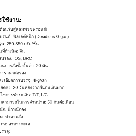
รใช้งาน:
ีต้อนรับสู่สลมฟรชฟรอนด์!
แบรนด์: ฟิลเล่ต์หมึก (Dosidicus Gigas)
ุ่น: 250-350 กรัม/ชิ้น
ที่กําเนิด: จีน
ับรอง: IOS, BRC
วนการสั่งซื้อขั้นต่ํา: 20 ตัน
า: ราคาต่อรอง
ะเอียดการบรรจุ: 4kg/ctn
จัดส่ง: 20 วันหลังจากยืนยันเงินฝาก
อนไขการชําระเงิน: T/T, L/C
สามารถในการจําหน่าย: 50 ตันต่อเดือน
หนัก: น้ําหนักคง
: ทําตามสั่ง
เภท: อาหารทะเล
รรจุ: