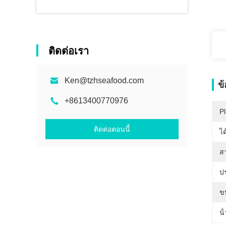
ติดต่อเรา
Ken@tzhseafood.com
ข
+8613400770976
Pl
ติดต่อตอนนี้
ได
สา
ป
ข
น้