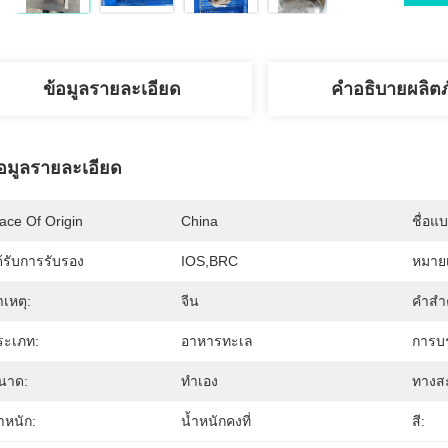
ข้อมูลรายละเอียด
คำอธิบายผลิต
้อมูลรายละเอียด
ace Of Origin
China
ชื่อแ
้รับการรับรอง
IOS,BRC
หมายเ
เหตุ:
จีน
คำสำ
ระเภท:
อาหารทะเล
การบร
นาด:
ทำเอง
ทางส
ําหนัก:
น้ำหนักคงที่
สี: