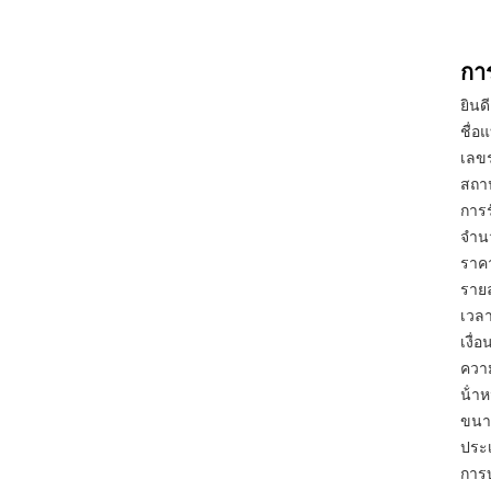
กา
ยินด
ชื่อ
เลขร
สถาน
การร
จําน
ราค
รายล
เวลา
เงื่
ความ
น้ํา
ขนาด
ประ
การบ