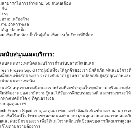
สามารถในการจําหน่าย: 50 ตันต่อเดือน
: จีน
รรจุ:
สะอาด: เครื่องล้าง
เภท: อาหารทะเล
ําคัญ: ปลาหมึก
ะเพิ่มเติม: ห้องเย็นในตู้เย็น เพื่อการเก็บรักษาที่ดีที่สุด
รสนับสนุนและบริการ:
สนับสนุนทางเทคนิคและบริการสําหรับปลาหมึกเย็นสด
resh Frozen Squid เรามุ่งมั่นที่จะให้ลูกค้าของเรา มีผลิตภัณฑ์และบริการที่
หมึกแช่แข็งสดของเรา จะตรงกับมาตรฐานความปลอดภัยสูงสุดคุณภาพและ
สนับสนุนทางเทคนิค
านสนับสนุนทางเทคนิคของเราพร้อมที่จะช่วยคุณในทุกคําถาม หรือความกังว
ัพท์ทีมงานของเรามีความรู้และได้รับการฝึกอบรมอย่างดี และพวกเขาจะให
าทางเทคนิคใด ๆ ที่คุณอาจเจอ
ควบคุมคุณภาพ
 Fresh Frozen Squid เราดูแลคุณภาพอย่างจริงจังผลิตภัณฑ์ของเราผ่าน
หมด เพื่อให้แน่ใจว่าพวกเขาตอบสนองกับมาตรฐานคุณภาพและความปลอดภัยสู
ยและพันธมิตรของเรา เพื่อให้แน่ใจว่าหมึกแช่แข็งสดของเรามีคุณภาพสูงสุ
แก้ไขตามความต้องการ